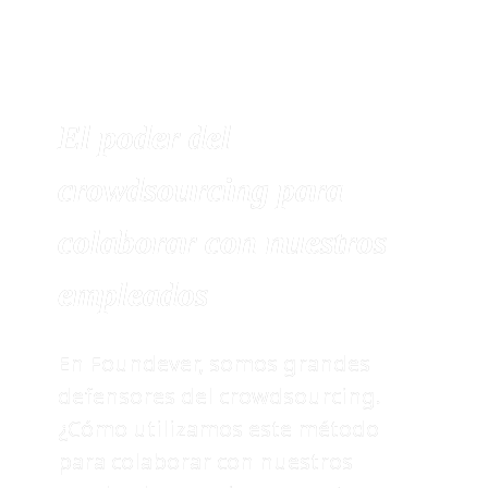
El poder del 
crowdsourcing para 
colaborar con nuestros 
empleados
En Foundever, somos grandes 
defensores del crowdsourcing. 
¿Cómo utilizamos este método 
para colaborar con nuestros 