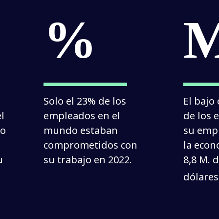
%
Solo el 23% de los 
El bajo
 
empleados en el 
de los 
o 
mundo estaban 
su empr
comprometidos con 
la econ
 
su trabajo en 2022.
8,8 M. d
dólares