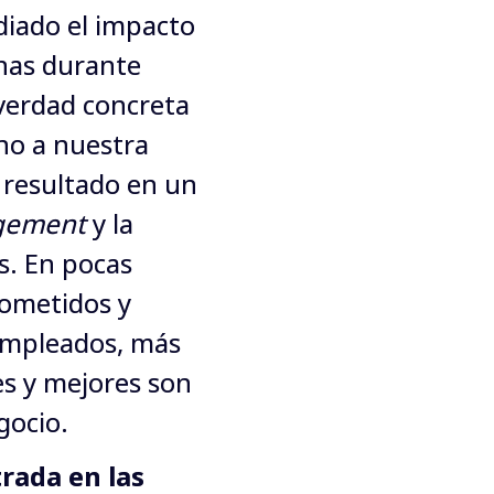
iado el impacto 
nas durante 
verdad concreta 
o a nuestra 
 resultado en un 
gement
 y la 
. En pocas 
ometidos y 
empleados, más 
es y mejores son 
gocio.
ada en las 