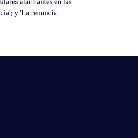
ulares alarmantes en las 
ia'; y 'La renuncia 