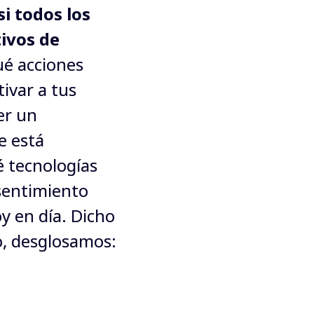
i todos los 
ivos de 
ué acciones 
var a tus 
r un 
 está 
 tecnologías 
sentimiento 
y en día. Dicho 
o, desglosamos: