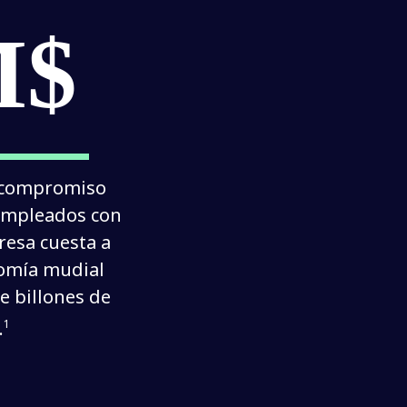
M$
 compromiso 
empleados con 
esa cuesta a 
omía mudial 
e billones de 
.
1