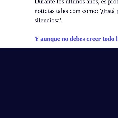
Durante los últimos años, es prob
noticias tales com como: '¿Está p
silenciosa'.
Y aunque no debes creer todo l